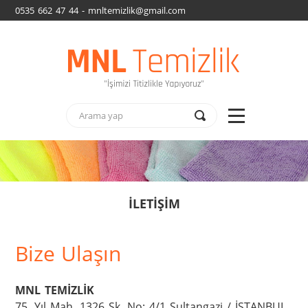
0535 662 47 44 - mnltemizlik@gmail.com
İLETİŞİM
Bize Ulaşın
MNL TEMİZLİK
75. Yıl Mah. 1326 Sk. No: 4/1 Sultangazi / İSTANBUL
