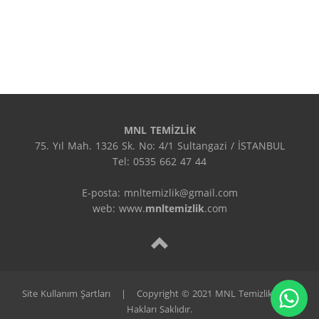
MNL TEMİZLİK
75. Yıl Mah. 1326 Sk. No: 4/1 Sultangazi / İSTANBUL

Tel: 0535 662 47 44

E-posta: mnltemizlik@gmail.com

web: www.
mnltemizlik
.com
Site Kullanım Şartları
|
Copyright © 2021 MNL Temizlik. Tüm
Hakları Saklıdır.